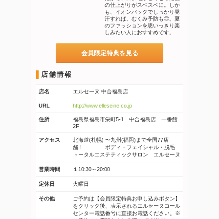
の仕上がりがスベスベに。しか
も、イオンパックでしっかり発
汗すれば、むくみ予防も◎。夏
のファッションを思いっきり楽
しみたい人におすすめです。
会員限定特典を見る
店舗情報
店名
エルセーヌ 中合福島店
URL
http://www.elleseine.co.jp
住所
福島県福島市栄町5-1 中合福島店 一番館
2F
アクセス
北海道(札幌) 〜九州(福岡)まで全国77店
舗！ ボディ・フェイシャル・脱毛
トータルエステティックサロン エルセーヌ
営業時間
１10:30～20:00
定休日
火曜日
その他
ご予約は【会員限定特典お申し込みボタン】
をクリック後、表示されるエルセーヌコール
センター電話番号に直接お電話ください。※