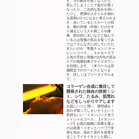
す。その動きが悪くなったり、
歪んでしまうことで血行が悪く
なったり、二次的な歪みを招い
たりし、肥満やスタイルが崩れ
る原因の1つになると考えられま
す。歩いているとスカートが回
る、靴の内側（外側）だけがす
り減るという人や肩こりや腰
痛、部分的に太いなどと悩んで
いる人は骨盤の歪みを疑ってみ
ては？そんな方に試していただ
きたいのが「骨盤チェンジ チャ
レンジコース」。エルセーヌで
人気の手技と骨盤の3方向の歪み
ケアの相乗効果でサイズダウン
を目指します。（本コースは店
舗限定でのサービスとなりま
す。詳しくはフリーダイヤルま
で。）
コラーゲン合成に着目して
開発された独自の技術！シ
ミ、シワ、たるみ、肌荒れ
などをしっかりケアします
お肌にハリと潤い、透明感を！
思わず眠ってしまいそうという
気持ちいい「イオンパック光フ
ェイシャルコース」【イオンパ
ック】お肌の細胞に栄養を運ぶ
のは血液！イオンとハーブで全
身を包み、温めて血行を促進す
ることでイキイキとした肌に。