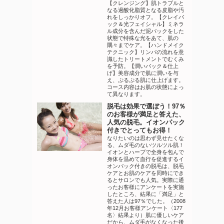
【クレンジング】肌トラブルと
なる過酸化脂質となる皮脂や汚
れをしっかりオフ。【クレイパ
ック＆光フェイシャル】ミネラ
ル成分を含んだ泥パックをした
状態で特殊な光をあて、肌の
隅々までケア。【ハンドメイク
テクニック】リンパの流れを意
識したトリートメントでむくみ
を予防。【潤いパック＆仕上
げ】美容成分で肌に潤いを与
え、ぷるぷる肌に仕上げます。
コース内容はお肌の状態によっ
て異なります。
脱毛は効果で選ぼう！97％
のお客様が満足と答えた、
人気の脱毛。イオンパック
付きでとってもお得！
なりたいのは思わず見せたくな
る、ムダ毛のないツルツル肌！
イオンとハーブで全身を包んで
身体を温めて血行を促進するイ
オンパック付きの脱毛は、脱毛
ケアとお肌のケアを同時にでき
るとサロンでも人気。実際に通
ったお客様にアンケートを実施
したところ、結果に「満足」と
答えた人は97％でした。（2008
年12月お客様アンケート〈177
名〉結果より）肌に優しいケア
だから、ムダ毛がなくなった後