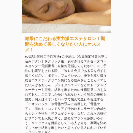
結果にこだわる実力派エステサロン！期
間を決めて美しくなりたい人にオスス
メ！
●お試し体験ご予約方法●ご予約は【会員限定特典お申し
込みボタン】をクリック後、表示されるエルセーヌコー
ルセンター電話番号に直接お電話してください。※ご予
約のお電話をされる際、「ＷＬＳ会員である旨を必ずお
伝えください」ボディ、フェイシャル、脱毛を取り扱う
総合エステテックサロン気になる悩みをとことんケアし
たい人はもちろん、ブライダルエステなどのトータルビ
ューティーも得意。結果を出すための技術開発に力を入
れており、ここでしか受けられないという独自の施術も
魅力。例えばイオンとハーブで包んで血行を促進する
「イオンパック」や骨盤の歪みに着目した「骨盤ケ
ア」、肌のミトコンドリアで行われるコラーゲン合成か
らヒントを得た「光フェイシャル」など。これらの技術
はサロンでも人気が高く、熱烈なファンも多数いるそ
う。リラックスを目的としている人よりも、期間を決め
てしっかり結果を出したいと思っている人に向いている
サロンと言えそう。