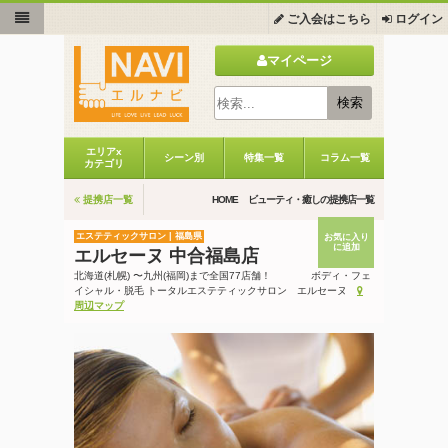
ご入会はこちら
ログイン
マイページ
エリアx
シーン別
特集一覧
コラム一覧
カテゴリ
提携店一覧
HOME
ビューティ・癒しの提携店一覧
エステティックサロン | 福島県
お気に入り
に追加
エルセーヌ 中合福島店
北海道(札幌) 〜九州(福岡)まで全国77店舗！ ボディ・フェ
イシャル・脱毛 トータルエステティックサロン エルセーヌ
周辺マップ