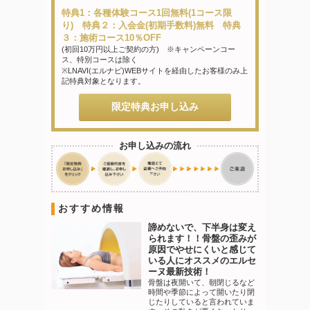
特典1：各種体験コース1回無料(1コース限
り) 特典２：入会金(初期手数料)無料 特典
３：施術コース10％OFF
(初回10万円以上ご契約の方) ※キャンペーンコー
ス、特別コースは除く
※LNAVI(エルナビ)WEBサイトを経由したお客様のみ上
記特典対象となります。
限定特典お申し込み
お申し込みの流れ
おすすめ情報
諦めないで、下半身は変え
られます！！骨盤の歪みが
原因でやせにくいと感じて
いる人にオススメのエルセ
ーヌ最新技術！
骨盤は夜開いて、朝閉じるなど
時間や季節によって開いたり閉
じたりしていると言われていま