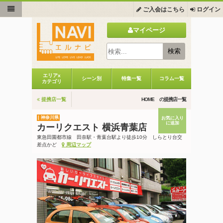
ご入会はこちら
ログイン
マイページ
エリアx
シーン別
特集一覧
コラム一覧
カテゴリ
提携店一覧
HOME
の提携店一覧
| 神奈川県
お気に入り
に追加
カーリクエスト 横浜青葉店
東急田園都市線 田奈駅・青葉台駅より徒歩10分 しらとり台交
差点かど
周辺マップ