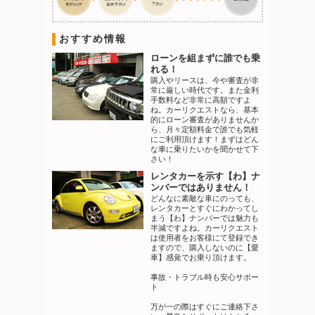
おすすめ情報
ローンを組まずに誰でも乗
れる！
購入やリースは、今や審査が非
常に厳しい時代です。また金利
手数料など非常に高額ですよ
ね。カーリクエストなら、基本
的にローン審査がありませんか
ら、月々定額料金で誰でも気軽
にご利用頂けます！まずはどん
な車に乗りたいかを聞かせて下
さい！
レンタカーを示す【わ】ナ
ンバーではありません！
どんなに素敵な車にのっても、
レンタカーとすぐにわかってし
まう【わ】ナンバーでは魅力も
半減ですよね。カーリクエスト
は使用者をお客様にて登録でき
ますので、購入しないのに【愛
車】感覚でお乗り頂けます。
事故・トラブル時も安心サポー
ト
万が一の際はすぐにご連絡下さ