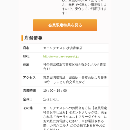
い。早急なサポートはもちろ
ん、無料で代車をご用意致しま
すので、安心してご利用頂けま
す！
会員限定特典を見る
店舗情報
店名
カーリクエスト 横浜青葉店
URL
http://www.car-request.jp/
住所
神奈川県横浜市青葉区榎が丘8-6 ポルタ青葉
台1Ｆ
アクセス
東急田園都市線 田奈駅・青葉台駅より徒歩
10分 しらとり台交差点かど
営業時間
10：00～19：00
定休日
定休日なし
その他
カーリクエストへのお問合せ方法【会員限定
特典お申し込み】ボタンをクリック後、表示
される「カーリクエストフリーダイヤル」に
お気軽にお電話ください。※お電話される
際、LNAVI(エルナビ)の会員である旨をお伝
えください。