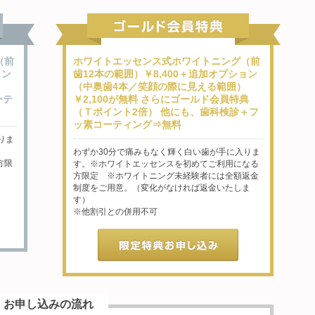
（前
ホワイトエッセンス式ホワイトニング（前
ョン
歯12本の範囲）￥8,400＋追加オプション
（中奥歯4本／笑顔の際に見える範囲）
ーテ
￥2,100が無料 さらにゴールド会員特典
（Ｔポイント2倍） 他にも、歯科検診＋フ
ッ素コーティング⇒無料
りま
わずか30分で痛みもなく輝く白い歯が手に入りま
方限
す。※ホワイトエッセンスを初めてご利用になる
方限定 ※ホワイトニング未経験者には全額返金
制度をご用意。（変化がなければ返金いたしま
す）
※他割引との併用不可
お申し込みの流れ