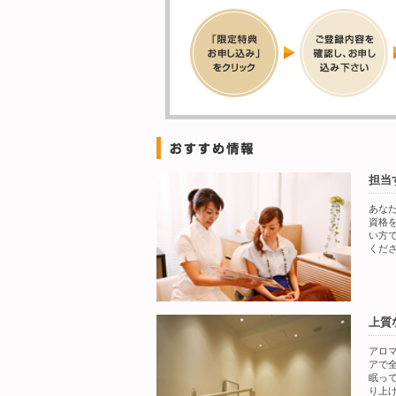
担当
あな
資格
い方
くだ
上質
アロ
アで
眠っ
り上