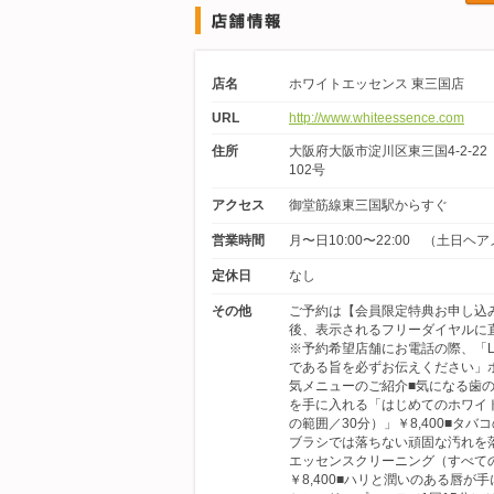
店名
ホワイトエッセンス 東三国店
URL
http://www.whiteessence.com
住所
大阪府大阪市淀川区東三国4-2-2
102号
アクセス
御堂筋線東三国駅からすぐ
営業時間
月〜日10:00〜22:00 （土日ヘ
定休日
なし
その他
ご予約は【会員限定特典お申し込
後、表示されるフリーダイヤルに
※予約希望店舗にお電話の際、「LN
である旨を必ずお伝えください」
気メニューのご紹介■気になる歯
を手に入れる「はじめてのホワイト
の範囲／30分）」￥8,400■タ
ブラシでは落ちない頑固な汚れを
エッセンスクリーニング（すべての
￥8,400■ハリと潤いのある唇が