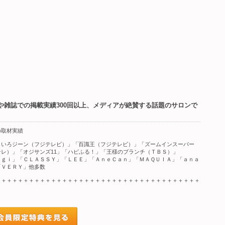
や雑誌での掲載実績300回以上、メディアが絶賛する話題のサロンで
の取材実績
じいろジーン（フジテレビ）」「百識王（フジテレビ）」「ズームインスーパー
テレ）」「オジサンズ11」「ハピふる！」「王様のブランチ（ＴＢＳ）」
ｇｇｉ」「ＣＬＡＳＳＹ」「ＬＥＥ」「ＡｎｅＣａｎ」「ＭＡＱＵＩＡ」「ａｎａ
「ＶＥＲＹ」他多数
＋＋＋＋＋＋＋＋＋＋＋＋＋＋＋＋＋＋＋＋＋＋＋＋＋＋＋＋＋＋＋＋＋＋＋＋＋