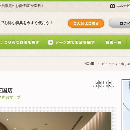
エルナ
会員限定のお得情報”が満載！
録でお得な特典を今すぐ使おう！
HOME
ビューティ・癒し¥
三国店
▼周辺マップ