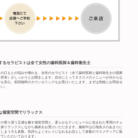
するセラピストは全て女性の歯科医師＆歯科衛生士
たの口もとの悩みや憧れを、女性のセラピスト（全て歯科医師と歯科衛生士の国家
を所有）がしっかりとお聞きします。自分にとってオススメのメニューが分からな
でも安心。初回無料のカウンセリングもお受けいたします。まずは気軽にお問合せ
さい。
な個室空間でリラックス
マの香り漂う五感を癒す個室空間と、柔らかなテンピュールに包まれた専用のチェ
全身リラックスしながら施術をお受けいただきます。施術中は心地良さのあまりに
てしまう方も多数。気持ちよくキレイになれるお店として多数のマスメディアに取
げていただいております。