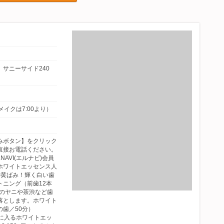
2 サニーサイド240
アメイクは7:00より）
みボタン】をクリック
直接お電話ください。
AVI(エルナビ)会員
ホワイトエッセンス人
の黄ばみ！輝く白い歯
ニング（前歯12本
バコのヤニや茶渋など歯
落とします。ホワイト
歯／50分）
手に入るホワイトエッ