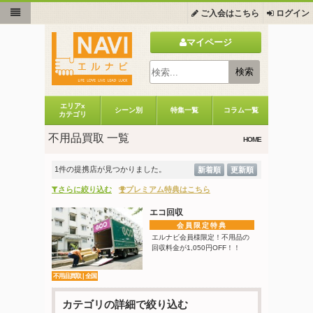
ご入会はこちら
ログイン
マイページ
エリアx
シーン別
特集一覧
コラム一覧
カテゴリ
不用品買取 一覧
HOME
1件の提携店が見つかりました。
新着順
更新順
さらに絞り込む
プレミアム特典はこちら
エコ回収
会員限定特典
エルナビ会員様限定！不用品の
回収料金が1,050円OFF！！
不用品買取 | 全国
カテゴリの詳細で絞り込む