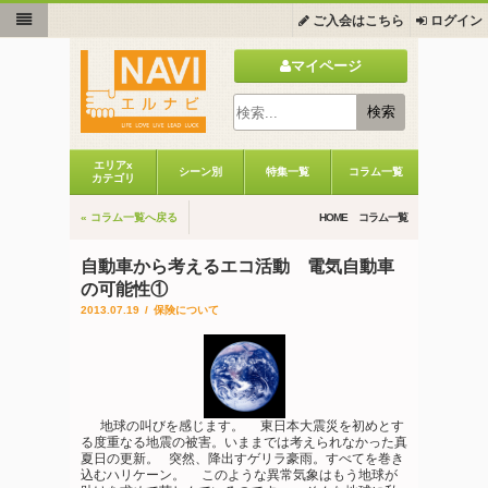
ご入会はこちら
ログイン
マイページ
エリアx
シーン別
特集一覧
コラム一覧
カテゴリ
« コラム一覧へ戻る
HOME
コラム一覧
自動車から考えるエコ活動 電気自動車
の可能性①
2013.07.19
/
保険について
地球の叫びを感じます。 東日本大震災を初めとす
る度重なる地震の被害。いままでは考えられなかった真
夏日の更新。 突然、降出すゲリラ豪雨。すべてを巻き
込むハリケーン。 このような異常気象はもう地球が