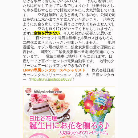
助けを求めて苦しんでいるのです。 そんな地球に私
たちは何かしてあげているでしょうか？ 移動手段とし
て車を運転するだけで排気ガスを出し大気汚染していま
す。 空気は無限にあると考えているのか。公園で蛇
口を捻れば水が出てきて飲んでいた若いころ、 現在の
ようにお金を出して水を買うとは考えてもみませんでし
た。 空気を買う時代がやってくるかもしれません。
まずは
空気を汚さない
。そんな努力が必要だと思いま
す。 百パーセント電気自動車は排気ガスはもちろん
二酸化炭素さえもいっさい排出いたしません。 地球
温暖化、オゾン層の破壊は二酸化炭素排出量が原因だと
言われ、 国際的に二酸化炭素排出量削減が問題になっ
ています。 電気自動車は地球とともに走れます。日
産リーフは百パーセントの電気自動車です。 地球のク
リーンエアーにお役立ちができるのです。
LNAVI専属レンタカースペシャリスト
株式会社日産
カーレンタルソリューション 古谷 大 日産レンタカ
ー（
http://lnavi.jp/shops/6623
）